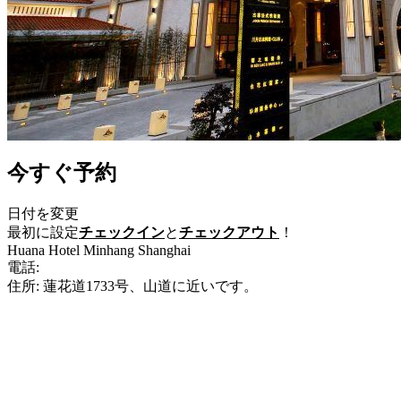
今すぐ予約
日付を変更
最初に設定
チェックイン
と
チェックアウト
！
Huana Hotel Minhang Shanghai
電話:
+86-21-61205666
住所: 蓮花道1733号、山道に近いです。